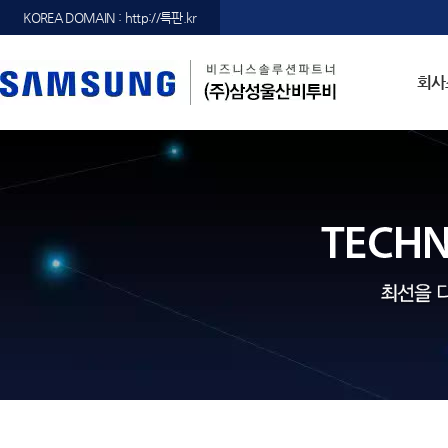
KOREA DOMAIN : http://특판.kr
회사