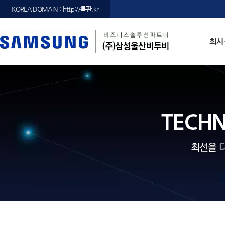
KOREA DOMAIN : http://특판.kr
회사