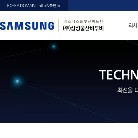
KOREA DOMAIN : http://특판.kr
회사