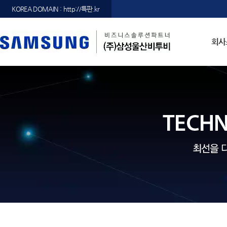
KOREA DOMAIN : http://특판.kr
회사