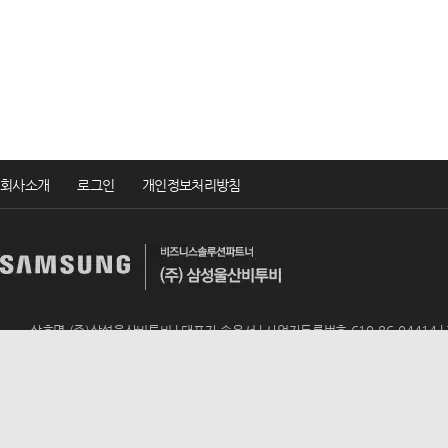
회사소개
로그인
개인정보처리방침
상호명 (주)삼성울산비투비 | 대표자 송윤서 | 사업자등록번호 610-86-04414 | TEL 
ADD 울산광역시 남구 번영로 195 (신정동, 동문아뮤티상가 317호) | E-mail
u
Copyrightsⓒ2019 (주)삼성울산비투비 All rights reserved.