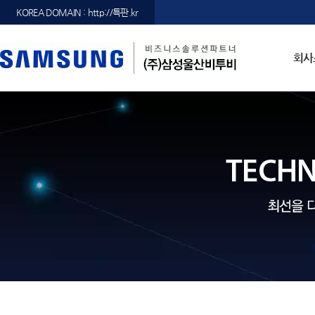
KOREA DOMAIN : http://특판.kr
회사