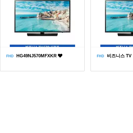
HG49NJ570MFXKR
비즈니스 TV 
FHD
FHD