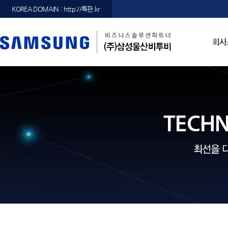
KOREA DOMAIN : http://특판.kr
회사