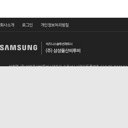
회사소개
로그인
개인정보처리방침
상호명 (주)삼성울산비투비 | 대표자 송윤서 | 사업자등록번호 610-86-04414 | TEL 
ADD 울산광역시 남구 번영로 195 (신정동, 동문아뮤티상가 317호) | E-mail
u
Copyrightsⓒ2019 (주)삼성울산비투비 All rights reserved.