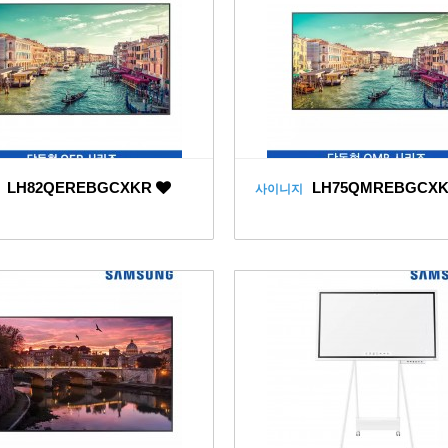
LH82QEREBGCXKR
LH75QMREBGCX
사이니지