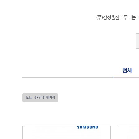
(주)삼성울산비투비는 
전체
Total 33건
1 페이지