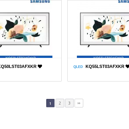
Q50LST03AFXKR
KQ55LST03AFXKR
QLED
2
3
1