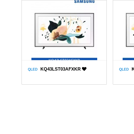
KQ43LST03AFXKR
K
QLED
QLED
맨끝