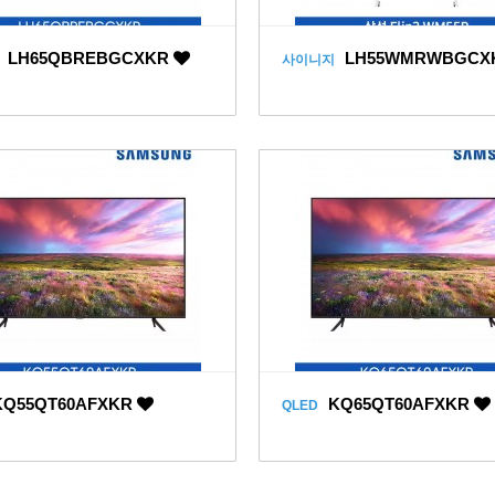
LH65QBREBGCXKR
LH55WMRWBGCX
사이니지
Q55QT60AFXKR
KQ65QT60AFXKR
QLED