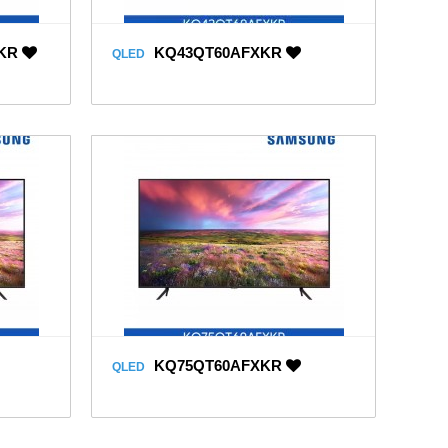
KR
KQ43QT60AFXKR
QLED
KQ75QT60AFXKR
QLED