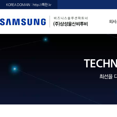
KOREA DOMAIN : http://특판.kr
회사