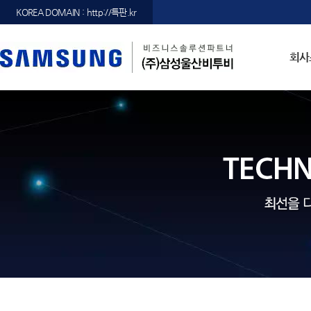
KOREA DOMAIN : http://특판.kr
회사